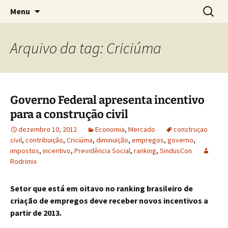
Concretos e Pisos Industriais LTDA
Pular
Pesquis
Rodrimix
Menu
para
por:
o
conteúdo
Arquivo da tag: Criciúma
Governo Federal apresenta incentivo
para a construção civil
dezembro 10, 2012
Economia
,
Mercado
construçao
civil
,
contribuição
,
Criciúma
,
diminuição
,
empregos
,
governo
,
impostos
,
incentivo
,
Previdência Social
,
ranking
,
SindusCon
Rodrimix
Setor que está em oitavo no ranking brasileiro de
criação de empregos deve receber novos incentivos a
partir de 2013.