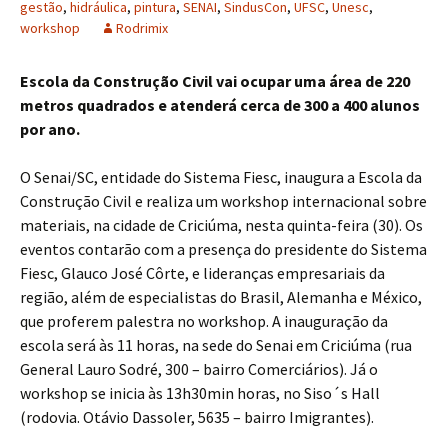
gestão
,
hidráulica
,
pintura
,
SENAI
,
SindusCon
,
UFSC
,
Unesc
,
workshop
Rodrimix
Escola da Construção Civil vai ocupar uma área de 220
metros quadrados e atenderá cerca de 300 a 400 alunos
por ano.
O Senai/SC, entidade do Sistema Fiesc, inaugura a Escola da
Construção Civil e realiza um workshop internacional sobre
materiais, na cidade de Criciúma, nesta quinta-feira (30). Os
eventos contarão com a presença do presidente do Sistema
Fiesc, Glauco José Côrte, e lideranças empresariais da
região, além de especialistas do Brasil, Alemanha e México,
que proferem palestra no workshop. A inauguração da
escola será às 11 horas, na sede do Senai em Criciúma (rua
General Lauro Sodré, 300 – bairro Comerciários). Já o
workshop se inicia às 13h30min horas, no Siso´s Hall
(rodovia. Otávio Dassoler, 5635 – bairro Imigrantes).