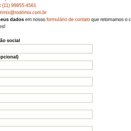
:
(11) 99855-4561
Extrusado ou
rimix@rodrimix.com.br
maquininha
seus dados
em nosso
formulário de contato
que retornamos o c
Auto-adensável
es!
Rheodinâmico
o social
Leve
opcional)
Pesado
Projetado ou Jateado ou
Gunitagem
Submerso
Alta Resistência
Alta Resistência Inicial