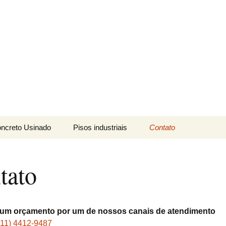
ais LTDA
ncreto Usinado
Pisos industriais
Contato
mbeável
Cura-química
tato
nvencional
Endurecedor de
superficie
pecial
Magro
Tratamento de Juntas
já um orçamento por um de nossos canais de atendimento
Aparente
(11) 4412-9487
Galeria