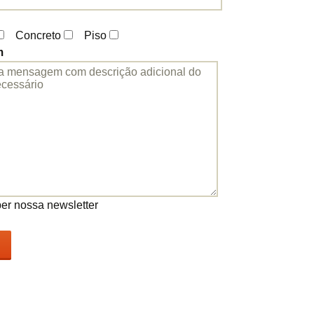
Alto Desempenho
Concreto
Piso
Para Pavimentos
m
Industriais
Pavimentos Rodoviários
Rolado para
Pavimentos
Concreto para Baixas
Temperaturas
Concreto Submetidos a
er nossa newsletter
Altas Temperaturas
Concreto Impermeável
Concreto Impermeável
Concreto para