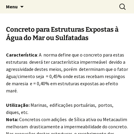
Concretos e Pisos Industriais LTDA
Pular
Pesquis
Rodrimix
Menu
para
por:
o
conteúdo
Concreto para Estruturas Expostas à
Água do Mar ou Sulfatadas
Característica
: A norma define que o concreto para estas
estruturas deverá ter característica impermeável devido a
agressividade destes meios, porém determinam que o fator
água/cimento seja = 0,45% onde estas recebam respingos
de maresia e = 0,40% em estruturas expostas ao efeito
maré.
Utilização:
Marinas, edificações portuárias, portos,
diques, etc.
Nota:
Concretos com adições de Sílica ativa ou Metacaulim
melhoram drasticamente a impermeabilidade do concreto.
Nas execuções destas estruturas o recobrimento das