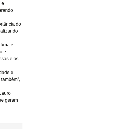
 e
erando
ortância do
ealizando
ciúma e
o e
esas e os
idade e
s também”,
 Lauro
que geram