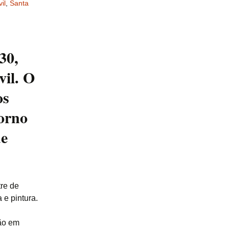
il
,
Santa
30,
vil. O
os
orno
de
tre de
 e pintura.
são em