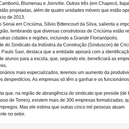
Camboriú, Blumenau e Joinville. Outras três (em Chapecó, Itajaí
Alto Desempenho
stão projetadas, além de quatro unidades móveis que estão op
ício de 2013.
Para Pavimentos
Industriais
o Senai em Criciúma, Sílvio Bittencourt da Silva, salienta a imp
egião, lembrando que diversas construtoras de Criciúma estão r
Pavimentos Rodoviários
utras cidades e regiões, incluindo a Grande Florianópolis.
te do Sindicato da Indústria da Construção (Sinduscon) de Cri
Rolado para
ir Paulo Savi, destaca que a entidade apoiará com a identificaçã
Pavimentos
de alunos para a escola, que, segundo ele, beneficiará as empr
Concreto para Baixas
res.
Temperaturas
onários mais especializados, teremos um aumento da produtiv
s desperdícios. As empresas só têm a ganhar e os funcionário
Concreto Submetidos a
Altas Temperaturas
nta que, na região de abrangência do sindicato que preside (de
Concreto Impermeável
asso de Torres), existem mais de 300 empresas formalizadas, 
empregos. Mas ele estima que outras cinco mil pessoas atuam
Concreto Impermeável
nte no setor.
Concreto para