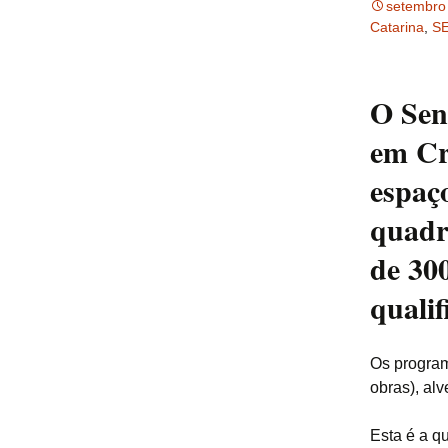
setembro
Catarina
,
S
O Sen
em Cr
espaç
quadr
de 30
qualif
Os program
obras), alv
Esta é a q