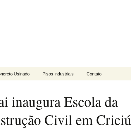
ais LTDA
ncreto Usinado
Pisos industriais
Contato
mbeável
Cura-química
ai inaugura Escola da
nvencional
Endurecedor de
superficie
strução Civil em Crici
pecial
Magro
Tratamento de Juntas
Aparente
Galeria