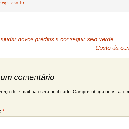
Estruturas Expostas à
segs.com.br
Água do Mar ou
Sulfatadas
Concreto Tipo Grout
Concreto com Fibras
ajudar novos prédios a conseguir selo verde
Custo da con
Concreto Colorido
 um comentário
reço de e-mail não será publicado.
Campos obrigatórios são 
io
*