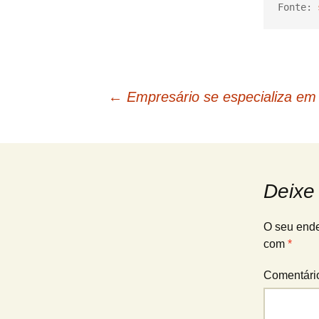
Fonte: 
Navegação
←
Empresário se especializa em 
de
posts
Deixe
O seu ende
com
*
Comentár