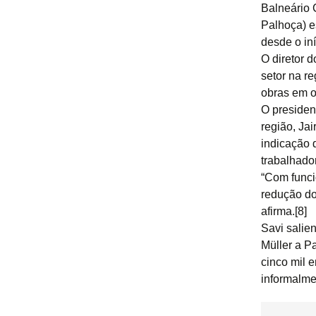
Balneário 
Palhoça) e
desde o in
O diretor d
setor na r
obras em o
O presiden
região, Ja
indicação 
trabalhado
“Com funci
redução do
afirma.[8]
Savi salie
Müller a P
cinco mil 
informalme