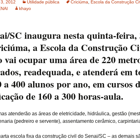
 3, 2012
Utilidade pública
Criciúma
,
Escola da Construção Civ
ENAI
khayo
Extrusado ou
maquininha
Auto-adensável
ai/SC inaugura nesta quinta-feira, 
Rheodinâmico
iciúma, a Escola da Construção Ci
o vai ocupar uma área de 220 metr
Leve
ados, readequada, e atenderá em t
Pesado
0 a 400 alunos por ano, em cursos 
Projetado ou Jateado ou
Gunitagem
icação de 160 a 300 horas-aula.
Submerso
as atenderão as áreas de eletricidade, hidráulica, gestão (mes
Alta Resistência
enaria (pedreiro e servente), assentamento cerâmico, carpintaria
Alta Resistência Inicial
uarta escola fixa da construção civil do Senai/SC – as demais 