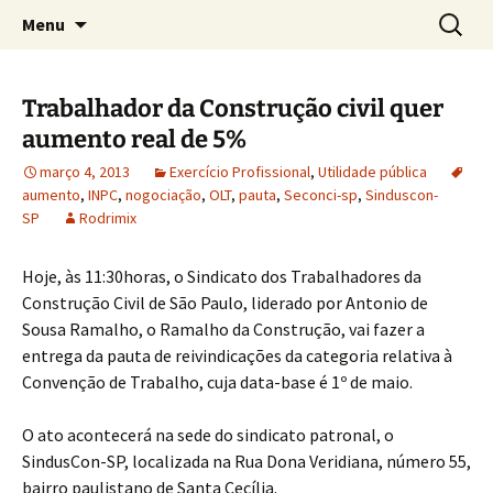
Concretos e Pisos Industriais LTDA
Pular
Pesquis
Rodrimix
Menu
para
por:
o
conteúdo
Trabalhador da Construção civil quer
aumento real de 5%
março 4, 2013
Exercício Profissional
,
Utilidade pública
aumento
,
INPC
,
nogociação
,
OLT
,
pauta
,
Seconci-sp
,
Sinduscon-
SP
Rodrimix
Hoje, às 11:30horas, o Sindicato dos Trabalhadores da
Construção Civil de São Paulo, liderado por Antonio de
Sousa Ramalho, o Ramalho da Construção, vai fazer a
entrega da pauta de reivindicações da categoria relativa à
Convenção de Trabalho, cuja data-base é 1º de maio.
O ato acontecerá na sede do sindicato patronal, o
SindusCon-SP, localizada na Rua Dona Veridiana, número 55,
bairro paulistano de Santa Cecília.