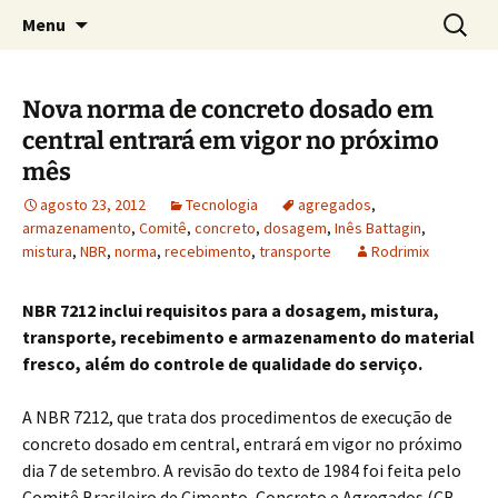
Concretos e Pisos Industriais LTDA
Pular
Pesquis
Rodrimix
Menu
para
por:
o
conteúdo
Nova norma de concreto dosado em
central entrará em vigor no próximo
mês
agosto 23, 2012
Tecnologia
agregados
,
armazenamento
,
Comitê
,
concreto
,
dosagem
,
Inês Battagin
,
mistura
,
NBR
,
norma
,
recebimento
,
transporte
Rodrimix
NBR 7212 inclui requisitos para a dosagem, mistura,
transporte, recebimento e armazenamento do material
fresco, além do controle de qualidade do serviço.
A NBR 7212, que trata dos procedimentos de execução de
concreto dosado em central, entrará em vigor no próximo
dia 7 de setembro. A revisão do texto de 1984 foi feita pelo
Comitê Brasileiro de Cimento, Concreto e Agregados (CB-