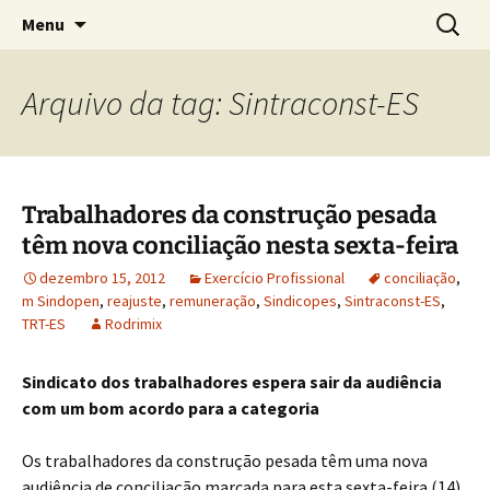
Concretos e Pisos Industriais LTDA
Pular
Pesquis
Rodrimix
Menu
para
por:
o
conteúdo
Arquivo da tag: Sintraconst-ES
Trabalhadores da construção pesada
têm nova conciliação nesta sexta-feira
dezembro 15, 2012
Exercício Profissional
conciliação
,
m Sindopen
,
reajuste
,
remuneração
,
Sindicopes
,
Sintraconst-ES
,
TRT-ES
Rodrimix
Sindicato dos trabalhadores espera sair da audiência
com um bom acordo para a categoria
Os trabalhadores da construção pesada têm uma nova
audiência de conciliação marcada para esta sexta-feira (14)