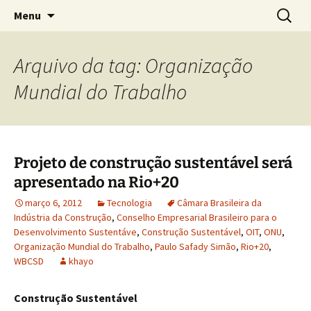
Concretos e Pisos Industriais LTDA
Pular
Pesquis
Rodrimix
Menu
para
por:
o
conteúdo
Arquivo da tag: Organização
Mundial do Trabalho
Projeto de construção sustentável será
apresentado na Rio+20
março 6, 2012
Tecnologia
Câmara Brasileira da
Indústria da Construção
,
Conselho Empresarial Brasileiro para o
Desenvolvimento Sustentáve
,
Construção Sustentável
,
OIT
,
ONU
,
Organização Mundial do Trabalho
,
Paulo Safady Simão
,
Rio+20
,
WBCSD
khayo
Construção Sustentável