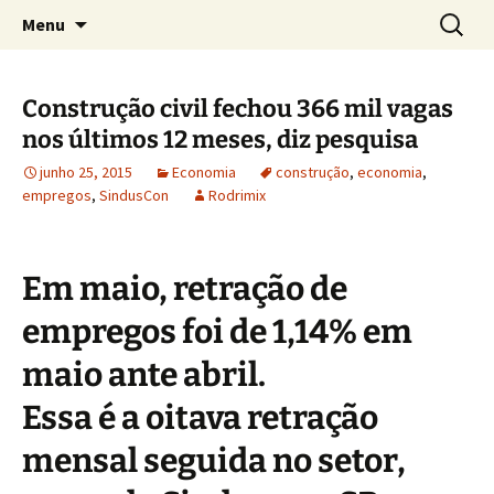
Concretos e Pisos Industriais LTDA
Pular
Pesquis
Rodrimix
Menu
para
por:
o
conteúdo
Construção civil fechou 366 mil vagas
nos últimos 12 meses, diz pesquisa
junho 25, 2015
Economia
construção
,
economia
,
empregos
,
SindusCon
Rodrimix
Em maio, retração de
empregos foi de 1,14% em
maio ante abril.
Essa é a oitava retração
mensal seguida no setor,