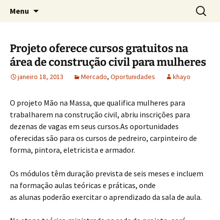
Concretos e Pisos Industriais LTDA
Pular
Pesquis
Rodrimix
Menu
para
por:
o
conteúdo
Projeto oferece cursos gratuitos na
área de construção civil para mulheres
janeiro 18, 2013
Mercado
,
Oportunidades
khayo
O projeto Mão na Massa, que qualifica mulheres para
trabalharem na construção civil, abriu inscrições para
dezenas de vagas em seus cursos.As oportunidades
oferecidas são para os cursos de pedreiro, carpinteiro de
forma, pintora, eletricista e armador.
Os módulos têm duração prevista de seis meses e incluem
na formação aulas teóricas e práticas, onde
as alunas poderão exercitar o aprendizado da sala de aula.