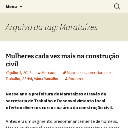
Concretos e Pisos Industriais LTDA
Pular
Pesquis
Rodrimix
Menu
para
por:
o
conteúdo
Arquivo da tag: Marataízes
Mulheres cada vez mais na construção
civil
julho 4, 2012
Mercado
Marataízes
,
secretaria de
Trabalho
,
SENAI
,
Vânia Ramalho
Rodrimix
Nesse ano a prefeitura de Marataízes através da
secretaria de Trabalho e Desenvolvimento local
ofertou diversos cursos na área da construção civil.
Antes era um segmento predominantemente de homens.