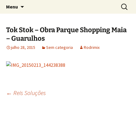
Concretos e Pisos Industriais LTDA
Pular
Pesquis
Rodrimix
Menu
para
por:
o
conteúdo
Tok Stok – Obra Parque Shopping Maia
– Guarulhos
julho 28, 2015
Sem categoria
Rodrimix
Navegação
←
Reis Soluções
de
posts