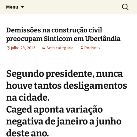
Concretos e Pisos Industriais LTDA
Pular
Pesquis
Rodrimix
Menu
para
por:
o
conteúdo
Demissões na construção civil
preocupam Sinticom em Uberlândia
julho 28, 2015
Sem categoria
Rodrimix
Segundo presidente, nunca
houve tantos desligamentos
na cidade.
Caged aponta variação
negativa de janeiro a junho
deste ano.