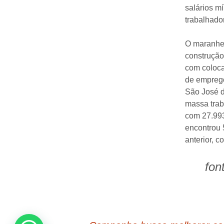
salários mí
trabalhado
O maranhen
construção 
com coloca
de emprego
São José 
massa trab
com 27.993
encontrou 
anterior, 
fon