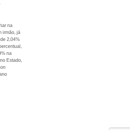
r
har na
 irmão, já
 de 2,04%
percentual,
79% na
no Estado,
Con
 ano