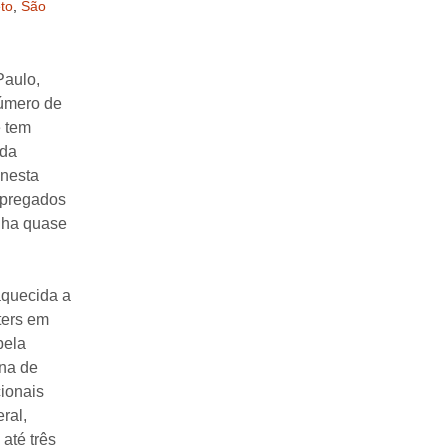
to
,
São
Paulo,
número de
e tem
 da
nesta
mpregados
nha quase
aquecida a
ters em
pela
na de
ionais
ral,
até três