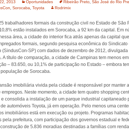
 22, 2013
Oportunidades
Ribeirão Preto
,
São José do Rio Pre
usCon
,
Sorocaba
,
Toyota
Rodrimix
Extrusado ou
maquininha
5 trabalhadores formais da construção civil no Estado de São 
Auto-adensável
10,8% estão instalados em Sorocaba, a 92 km da capital. Em 
essa área, a cidade do interior fica atrás apenas da capital qu
Rheodinâmico
pregados formais, segundo pesquisa econômica do Sindicato
o (SindusCon-SP) com dados de dezembro de 2012, divulgada 
Leve
ra. A título de comparação, a cidade de Campinas tem menos e
ção – 83.650, ou 10,1% de participação no Estado – embora te
Pesado
 população de Sorocaba.
Projetado ou Jateado ou
Gunitagem
pansão imobiliária vivida pela cidade é responsável por manter 
 empregos. Neste momento, a cidade tem quatro shopping cen
Submerso
 e consolida a instalação de um parque industrial capitaneado 
de automóveis Toyota, já em operação. Pelo menos uma cente
Alta Resistência
s imobiliários está em execução ou projeto. Programas habitac
 pela prefeitura, com participação dos governos estadual e fede
Alta Resistência Inicial
construção de 5.836 moradias destinadas a famílias com renda 