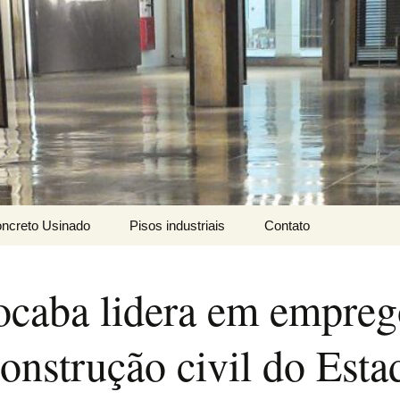
ais LTDA
ncreto Usinado
Pisos industriais
Contato
mbeável
Cura-química
ocaba lidera em empreg
nvencional
Endurecedor de
superficie
onstrução civil do Esta
pecial
Magro
Tratamento de Juntas
Aparente
Galeria