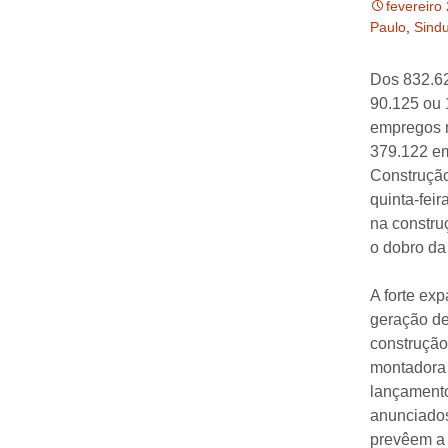
fevereiro
Paulo
,
Sind
Dos 832.62
90.125 ou 
empregos n
379.122 em
Construçã
quinta-fei
na constru
o dobro da
A forte ex
geração de
construção
montadora 
lançamento
anunciados
prevêem a 