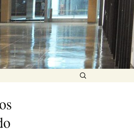
Pesquisar
por:
os
do