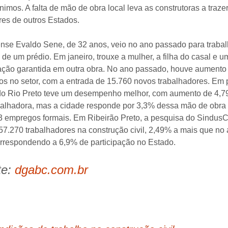
nimos. A falta de mão de obra local leva as construtoras a traze
Alto Desempenho
res de outros Estados.
Para Pavimentos
Industriais
se Evaldo Sene, de 32 anos, veio no ano passado para trabal
de um prédio. Em janeiro, trouxe a mulher, a filha do casal e um
Pavimentos Rodoviários
ção garantida em outra obra. No ano passado, houve aumento
s no setor, com a entrada de 15.760 novos trabalhadores. Em 
Rolado para
Pavimentos
do Rio Preto teve um desempenho melhor, com aumento de 4,
alhadora, mas a cidade responde por 3,3% dessa mão de obra 
Concreto para Baixas
 empregos formais. Em Ribeirão Preto, a pesquisa do Sindus
Temperaturas
57.270 trabalhadores na construção civil, 2,49% a mais que no
correspondendo a 6,9% de participação no Estado.
Concreto Submetidos a
Altas Temperaturas
te:
dgabc.com.br
Concreto Impermeável
Concreto Impermeável
Concreto para