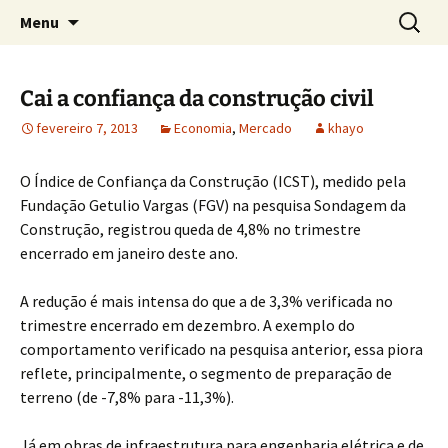
Concretos e Pisos Industriais LTDA
Pular
Pesquis
Rodrimix
Menu
para
por:
o
conteúdo
Cai a confiança da construção civil
fevereiro 7, 2013
Economia
,
Mercado
khayo
O Índice de Confiança da Construção (ICST), medido pela
Fundação Getulio Vargas (FGV) na pesquisa Sondagem da
Construção, registrou queda de 4,8% no trimestre
encerrado em janeiro deste ano.
A redução é mais intensa do que a de 3,3% verificada no
trimestre encerrado em dezembro. A exemplo do
comportamento verificado na pesquisa anterior, essa piora
reflete, principalmente, o segmento de preparação de
terreno (de -7,8% para -11,3%).
Já em obras de infraestrutura para engenharia elétrica e de