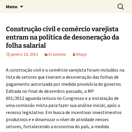
Concretos e Pisos Industriais LTDA
Pular
Pesquis
Rodrimix
Menu
para
por:
o
conteúdo
Construção civil e comércio varejista
entram na política de desoneração da
folha salarial
janeiro 10, 2013
Economia
khayo
A construção civil e o comércio varejista foram incluídos na
lista de setores que tiveram a desoneração das folhas de
pagamento autorizada por medida provisória do governo.
Editada no final de dezembro passado, a MP
601/2012 aguarda leitura no Congresso e a instalação de
uma comissão mista para fazer sua análise inicial, após o
recesso legislativo. Em busca de incentivar investimentos
produtivos e e dinamizar o nível de atividade nesses
setores, fortalecendo a economia do país, a medida