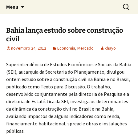
Concretos e Pisos Industriais LTDA
Pular
Pesquis
Rodrimix
Menu
para
por:
o
conteúdo
Bahia lança estudo sobre construção
civil
novembro 24, 2012
Economia
,
Mercado
khayo
Superintendência de Estudos Econômicos e Sociais da Bahia
(SEI), autarquia da Secretaria do Planejamento, divulgou
ontem estudo sobre a construção civil na Bahia e no Brasil,
publicado como Texto para Discussão. O trabalho,
desenvolvido conjuntamente pela diretoria de Pesquisa e a
diretoria de Estatística da SEI, investiga os determinantes
da dinâmica da construção civil no Brasil e na Bahia,
avaliando impactos de alguns indicadores como renda,
financiamento habitacional, spread e obras e instalações
públicas.