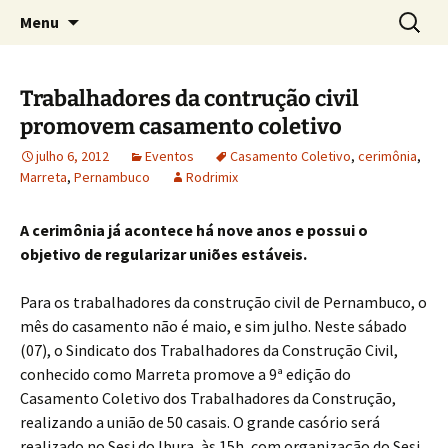
Concretos e Pisos Industriais LTDA
Pular
Pesquis
Rodrimix
Menu
para
por:
o
conteúdo
Trabalhadores da contrução civil
promovem casamento coletivo
julho 6, 2012
Eventos
Casamento Coletivo
,
cerimônia
,
Marreta
,
Pernambuco
Rodrimix
A cerimônia já acontece há nove anos e possui o
objetivo de regularizar uniões estáveis.
Para os trabalhadores da construção civil de Pernambuco, o
mês do casamento não é maio, e sim julho. Neste sábado
(07), o Sindicato dos Trabalhadores da Construção Civil,
conhecido como Marreta promove a 9ª edição do
Casamento Coletivo dos Trabalhadores da Construção,
realizando a união de 50 casais. O grande casório será
realizado no Sesi do Ibura, às 15h, com organização do Sesi