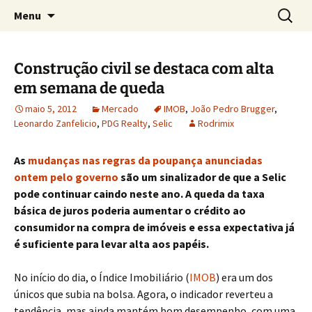
Concretos e Pisos Industriais LTDA
Pular
Pesquis
Rodrimix
Menu
para
por:
o
conteúdo
Construção civil se destaca com alta
em semana de queda
maio 5, 2012
Mercado
IMOB
,
João Pedro Brugger
,
Leonardo Zanfelicio
,
PDG Realty
,
Selic
Rodrimix
As
mudanças nas regras da poupança anunciadas
ontem pelo governo
são um sinalizador de que a Selic
pode continuar caindo neste ano. A queda da taxa
básica de juros poderia aumentar o crédito ao
consumidor na compra de imóveis e essa expectativa já
é suficiente para levar alta aos papéis.
No início do dia, o Índice Imobiliário (
IMOB
) era um dos
únicos que subia na bolsa. Agora, o indicador reverteu a
tendência, mas ainda mantém bom desempenho, com uma