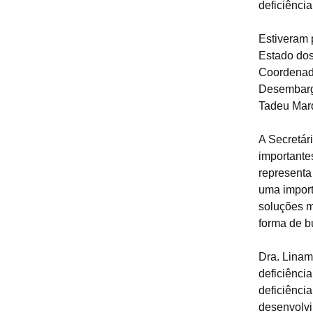
deficiênci
Estiveram 
Estado dos
Coordenado
Desembarga
Tadeu Marq
A Secretár
importante
representa
uma import
soluções m
forma de b
Dra. Linam
deficiênci
deficiênci
desenvolvi