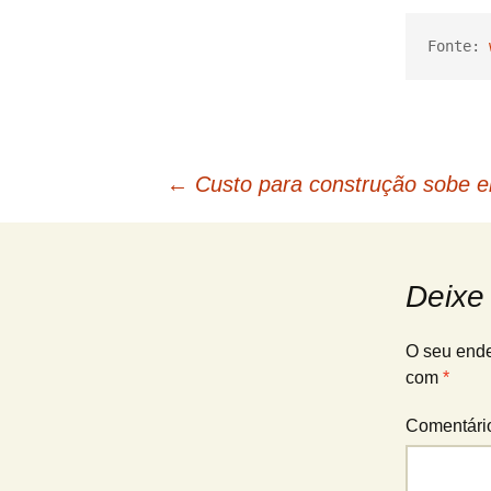
Fonte: 
Navegação
←
Custo para construção sobe 
de
Deixe
posts
O seu ende
com
*
Comentár