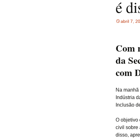
é d
abril 7, 2
Com r
da Sec
com De
Na manhã de
Indústria 
Inclusão d
O objetivo
civil sobr
disso, apr