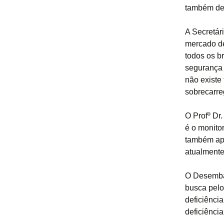
também de 
A Secretár
mercado de
todos os b
segurança 
não existe 
sobrecarre
O Profº Dr
é o monito
também apr
atualmente
O Desembar
busca pelo
deficiênci
deficiênci