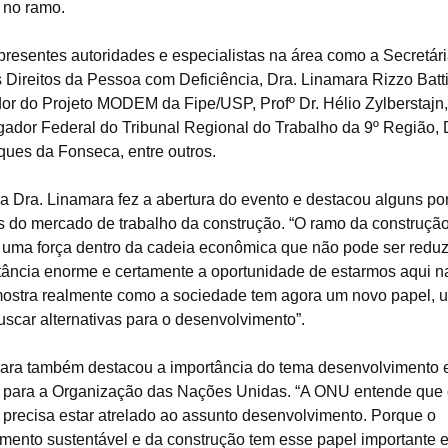
a no ramo.
Alto Desempenho
presentes autoridades e especialistas na área como a Secretár
Para Pavimentos
Industriais
 Direitos da Pessoa com Deficiência, Dra. Linamara Rizzo Battis
r do Projeto MODEM da Fipe/USP, Profº Dr. Hélio Zylberstajn,
Pavimentos Rodoviários
dor Federal do Tribunal Regional do Trabalho da 9º Região, D
ues da Fonseca, entre outros.
Rolado para
Pavimentos
ia Dra. Linamara fez a abertura do evento e destacou alguns po
s do mercado de trabalho da construção. “O ramo da construção 
Concreto para Baixas
Temperaturas
 uma força dentro da cadeia econômica que não pode ser reduz
ância enorme e certamente a oportunidade de estarmos aqui n
Concreto Submetidos a
ostra realmente como a sociedade tem agora um novo papel, 
Altas Temperaturas
uscar alternativas para o desenvolvimento”.
Concreto Impermeável
ara também destacou a importância do tema desenvolvimento 
a para a Organização das Nações Unidas. “A ONU entende que
Concreto Impermeável
a precisa estar atrelado ao assunto desenvolvimento. Porque o
Concreto para
mento sustentável e da construção tem esse papel importante