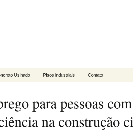
ais LTDA
ncreto Usinado
Pisos industriais
Contato
mbeável
Cura-química
rego para pessoas com
nvencional
Endurecedor de
superficie
ciência na construção ci
pecial
Magro
Tratamento de Juntas
Aparente
Galeria