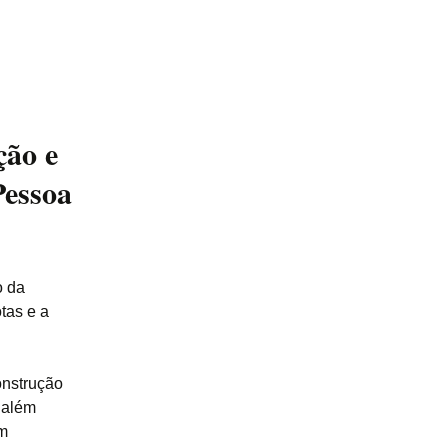
ção e
Pessoa
o da
tas e a
onstrução
e além
om