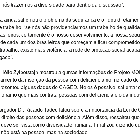
Estruturas Expostas à
nós trazermos a diversidade para dentro da discussão”.
Água do Mar ou
Sulfatadas
ia ainda salientou o problema da segurança e o ligou diretamen
Concreto Tipo Grout
 trabalho. “se nós não providenciarmos um trabalho de qualid
rasileiros, certamente é o nosso desenvolvimento, a nossa segu
Concreto com Fibras
de cada um dos brasileiros que começam a ficar comprometid
trabalho, existe mais violência, a rede de proteção social acaba
Concreto Colorido
gada”.
. Hélio Zylberstajn mostrou algumas informações do Projeto 
ramento da inserção da pessoa com deficiência no mercado de 
esentou alguns dados do CAGED. Neles é possível salientar 
 o ramo que mais contrata pessoas com deficiência é o da indús
gador Dr. Ricardo Tadeu falou sobre a importância da Lei de 
 direito das pessoas com deficiência. Além disso, ressaltou que
a deve ser vista como diversidade humana. Finalizou dizendo q
a não está na pessoa, mas na sociedade.