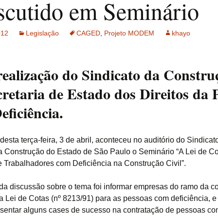
iscutido em Seminário
Extrusado ou
maquininha
012
Legislação
CAGED
,
Projeto MODEM
khayo
Auto-adensável
Rheodinâmico
ealização do Sindicato da Constru
retaria de Estado dos Direitos da 
Leve
ficiência.
Pesado
Projetado ou Jateado ou
Gunitagem
sta terça-feira, 3 de abril, aconteceu no auditório do Sindicat
da Construção do Estado de São Paulo o Seminário “A Lei de Co
Submerso
e Trabalhadores com Deficiência na Construção Civil”.
Alta Resistência
 da discussão sobre o tema foi informar empresas do ramo da c
e a Lei de Cotas (nº 8213/91) para as pessoas com deficiência, 
Alta Resistência Inicial
esentar alguns cases de sucesso na contratação de pessoas c