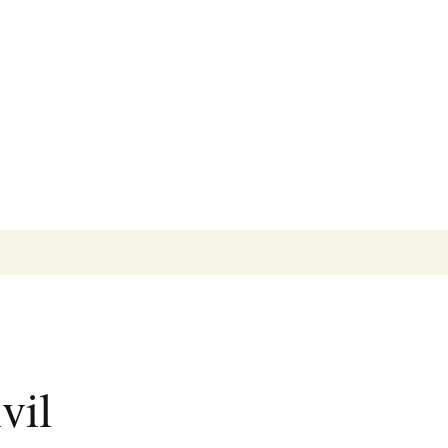
Pesquisar
por:
vil