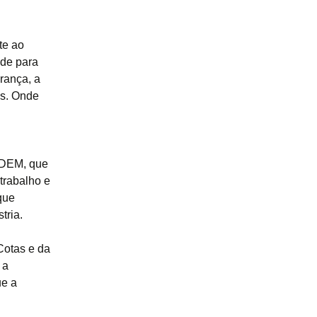
te ao
ade para
rança, a
os. Onde
MODEM, que
trabalho e
que
tria.
Cotas e da
 a
ue a