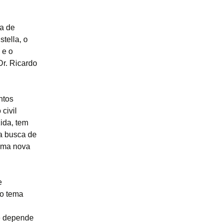
ia de
tella, o
 e o
r. Ricardo
ntos
civil
ida, tem
a busca de
uma nova
e
 o tema
 e depende